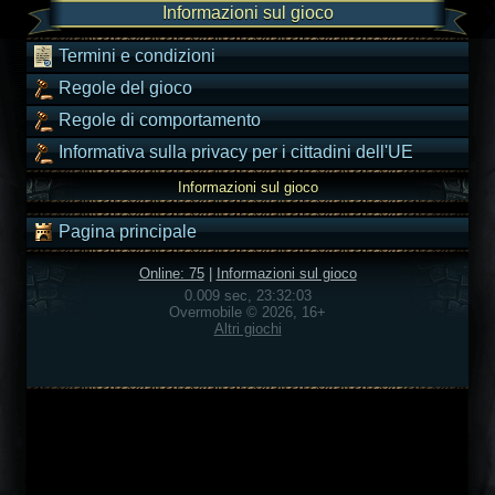
Informazioni sul gioco
Termini e condizioni
Regole del gioco
Regole di comportamento
Informativa sulla privacy per i cittadini dell'UE
Informazioni sul gioco
Pagina principale
Online: 75
|
Informazioni sul gioco
0.009 sec, 23:32:03
Overmobile © 2026, 16+
Altri giochi