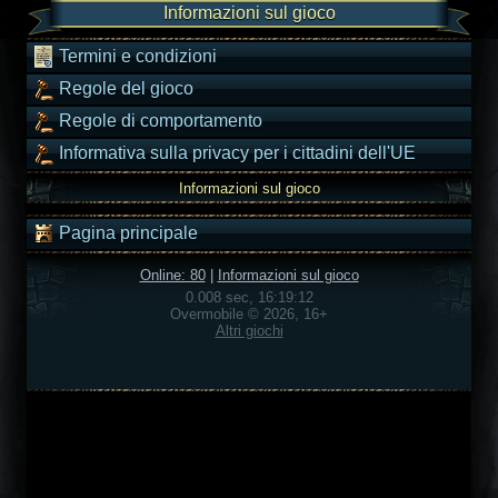
Informazioni sul gioco
Termini e condizioni
Regole del gioco
Regole di comportamento
Informativa sulla privacy per i cittadini dell'UE
Informazioni sul gioco
Pagina principale
Online: 80
|
Informazioni sul gioco
0.008 sec, 16:19:12
Overmobile © 2026, 16+
Altri giochi