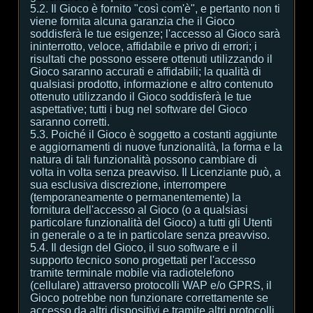
5.2. Il Gioco è fornito "così com'è", e pertanto non ti
viene fornita alcuna garanzia che il Gioco
soddisferà le tue esigenze; l'accesso al Gioco sarà
ininterrotto, veloce, affidabile e privo di errori; i
risultati che possono essere ottenuti utilizzando il
Gioco saranno accurati e affidabili; la qualità di
qualsiasi prodotto, informazione e altro contenuto
ottenuto utilizzando il Gioco soddisferà le tue
aspettative; tutti i bug nel software del Gioco
saranno corretti.
5.3. Poiché il Gioco è soggetto a costanti aggiunte
e aggiornamenti di nuove funzionalità, la forma e la
natura di tali funzionalità possono cambiare di
volta in volta senza preavviso. Il Licenziante può, a
sua esclusiva discrezione, interrompere
(temporaneamente o permanentemente) la
fornitura dell'accesso al Gioco (o a qualsiasi
particolare funzionalità del Gioco) a tutti gli Utenti
in generale o a te in particolare senza preavviso.
5.4. Il design del Gioco, il suo software e il
supporto tecnico sono progettati per l'accesso
tramite terminale mobile via radiotelefono
(cellulare) attraverso protocolli WAP e/o GPRS, il
Gioco potrebbe non funzionare correttamente se
accesso da altri dispositivi e tramite altri protocolli.