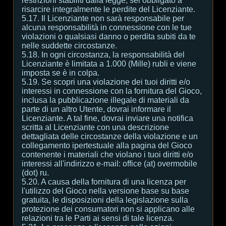
restrizioni stabiliti dalla legge, sei obbligato a
risarcire integralmente le perdite del Licenziante.
5.17. Il Licenziante non sarà responsabile per
alcuna responsabilità in connessione con le tue
violazioni o qualsiasi danno o perdita subiti da te
nelle suddette circostanze.
5.18. In ogni circostanza, la responsabilità del
Licenziante è limitata a 1.000 (Mille) rubli e viene
imposta se è in colpa.
5.19. Se scopri una violazione dei tuoi diritti e/o
interessi in connessione con la fornitura del Gioco,
inclusa la pubblicazione illegale di materiali da
parte di un altro Utente, dovrai informare il
Licenziante. A tal fine, dovrai inviare una notifica
scritta al Licenziante con una descrizione
dettagliata delle circostanze della violazione e un
collegamento ipertestuale alla pagina del Gioco
contenente i materiali che violano i tuoi diritti e/o
interessi all'indirizzo e-mail: office (at) overmobile
(dot) ru.
5.20. A causa della fornitura di una licenza per
l'utilizzo del Gioco nella versione base su base
gratuita, le disposizioni della legislazione sulla
protezione dei consumatori non si applicano alle
relazioni tra le Parti ai sensi di tale licenza.