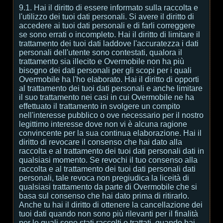
9.1. Hai il diritto di essere informato sulla raccolta e
l'utilizzo dei tuoi dati personali. Si avere il diritto di
accedere ai tuoi dati personali e di farli correggere
se sono errati o incompleto. Hai il diritto di limitare il
trattamento dei tuoi dati laddove l'accuratezza i dati
personali dell'utente sono contestati, qualora il
trattamento sia illecito e Overmobile non ha più
bisogno dei dati personali per gli scopi per i quali
Overmobile ha l'ho elaborato. Hai il diritto di opporti
al trattamento dei tuoi dati personali e anche limitare
il suo trattamento nei casi in cui Overmobile ne ha
effettuato il trattamento in svolgere un compito
nell'interesse pubblico o ove necessario per il nostro
legittimo interesse dove non vi è alcuna ragione
convincente per la sua continua elaborazione. Hai il
diritto di revocare il consenso che hai dato alla
raccolta e al trattamento dei tuoi dati personali dati in
qualsiasi momento. Se revochi il tuo consenso alla
raccolta e al trattamento dei tuoi dati personali dati
personali, tale revoca non pregiudica la liceità di
qualsiasi trattamento da parte di Overmobile che si
basa sul consenso che hai dato prima di ritirarlo.
Anche tu hai il diritto di ottenere la cancellazione dei
tuoi dati quando non sono più rilevanti per il finalità
per le quali sono stati raccolti o trattati, quando hai