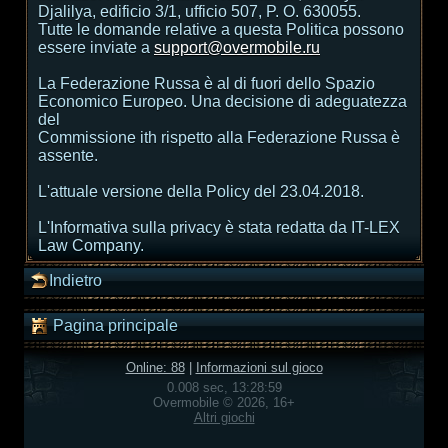
Djalilya, edificio 3/1, ufficio 507, P. O. 630055.
Tutte le domande relative a questa Politica possono
essere inviate a
support@overmobile.ru
La Federazione Russa è al di fuori dello Spazio
Economico Europeo. Una decisione di adeguatezza
del
Commissione ith rispetto alla Federazione Russa è
assente.
L'attuale versione della Policy del 23.04.2018.
L'Informativa sulla privacy è stata redatta da IT-LEX
Law Company.
Indietro
Pagina principale
Online: 88
|
Informazioni sul gioco
0.008 sec, 13:28:59
Overmobile © 2026, 16+
Altri giochi