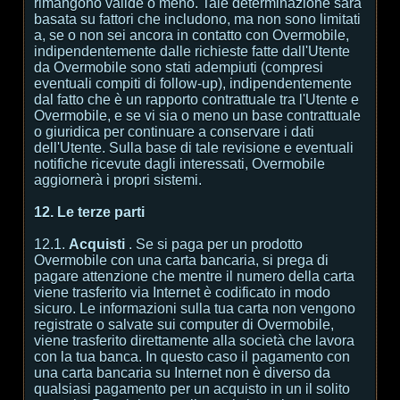
rimangono valide o meno. Tale determinazione sarà
basata su fattori che includono, ma non sono limitati
a, se o non sei ancora in contatto con Overmobile,
indipendentemente dalle richieste fatte dall'Utente
da Overmobile sono stati adempiuti (compresi
eventuali compiti di follow-up), indipendentemente
dal fatto che è un rapporto contrattuale tra l'Utente e
Overmobile, e se vi sia o meno un base contrattuale
o giuridica per continuare a conservare i dati
dell'Utente. Sulla base di tale revisione e eventuali
notifiche ricevute dagli interessati, Overmobile
aggiornerà i propri sistemi.
12. Le terze parti
12.1.
Acquisti
. Se si paga per un prodotto
Overmobile con una carta bancaria, si prega di
pagare attenzione che mentre il numero della carta
viene trasferito via Internet è codificato in modo
sicuro. Le informazioni sulla tua carta non vengono
registrate o salvate sui computer di Overmobile,
viene trasferito direttamente alla società che lavora
con la tua banca. In questo caso il pagamento con
una carta bancaria su Internet non è diverso da
qualsiasi pagamento per un acquisto in un il solito