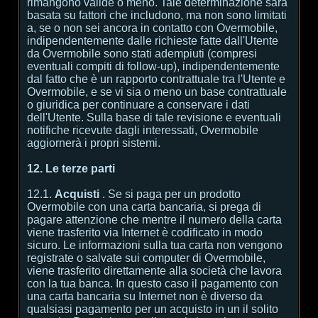
rimangono valide o meno. Tale determinazione sarà
basata su fattori che includono, ma non sono limitati
a, se o non sei ancora in contatto con Overmobile,
indipendentemente dalle richieste fatte dall'Utente
da Overmobile sono stati adempiuti (compresi
eventuali compiti di follow-up), indipendentemente
dal fatto che è un rapporto contrattuale tra l'Utente e
Overmobile, e se vi sia o meno un base contrattuale
o giuridica per continuare a conservare i dati
dell'Utente. Sulla base di tale revisione e eventuali
notifiche ricevute dagli interessati, Overmobile
aggiornerà i propri sistemi.
12. Le terze parti
12.1.
Acquisti
. Se si paga per un prodotto
Overmobile con una carta bancaria, si prega di
pagare attenzione che mentre il numero della carta
viene trasferito via Internet è codificato in modo
sicuro. Le informazioni sulla tua carta non vengono
registrate o salvate sui computer di Overmobile,
viene trasferito direttamente alla società che lavora
con la tua banca. In questo caso il pagamento con
una carta bancaria su Internet non è diverso da
qualsiasi pagamento per un acquisto in un il solito