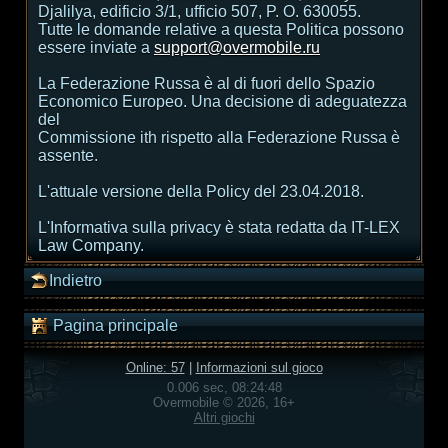
Djalilya, edificio 3/1, ufficio 507, P. O. 630055.
Tutte le domande relative a questa Politica possono
essere inviate a
support@overmobile.ru
La Federazione Russa è al di fuori dello Spazio
Economico Europeo. Una decisione di adeguatezza
del
Commissione ith rispetto alla Federazione Russa è
assente.
L'attuale versione della Policy del 23.04.2018.
L'Informativa sulla privacy è stata redatta da IT-LEX
Law Company.
Indietro
Pagina principale
Online: 57
|
Informazioni sul gioco
0.006 sec, 08:24:48
Overmobile © 2026, 16+
Altri giochi