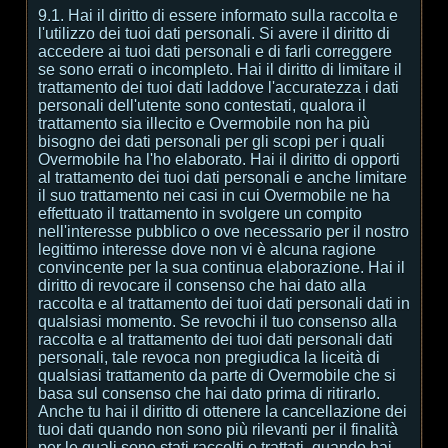
9.1. Hai il diritto di essere informato sulla raccolta e
l'utilizzo dei tuoi dati personali. Si avere il diritto di
accedere ai tuoi dati personali e di farli correggere
se sono errati o incompleto. Hai il diritto di limitare il
trattamento dei tuoi dati laddove l'accuratezza i dati
personali dell'utente sono contestati, qualora il
trattamento sia illecito e Overmobile non ha più
bisogno dei dati personali per gli scopi per i quali
Overmobile ha l'ho elaborato. Hai il diritto di opporti
al trattamento dei tuoi dati personali e anche limitare
il suo trattamento nei casi in cui Overmobile ne ha
effettuato il trattamento in svolgere un compito
nell'interesse pubblico o ove necessario per il nostro
legittimo interesse dove non vi è alcuna ragione
convincente per la sua continua elaborazione. Hai il
diritto di revocare il consenso che hai dato alla
raccolta e al trattamento dei tuoi dati personali dati in
qualsiasi momento. Se revochi il tuo consenso alla
raccolta e al trattamento dei tuoi dati personali dati
personali, tale revoca non pregiudica la liceità di
qualsiasi trattamento da parte di Overmobile che si
basa sul consenso che hai dato prima di ritirarlo.
Anche tu hai il diritto di ottenere la cancellazione dei
tuoi dati quando non sono più rilevanti per il finalità
per le quali sono stati raccolti o trattati, quando hai