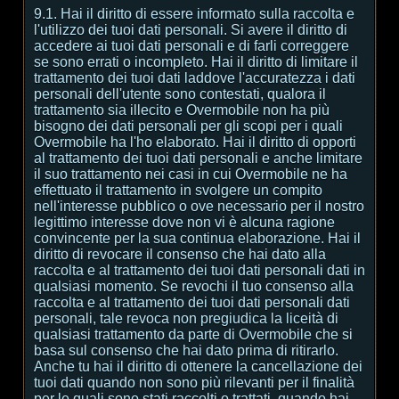
9.1. Hai il diritto di essere informato sulla raccolta e
l'utilizzo dei tuoi dati personali. Si avere il diritto di
accedere ai tuoi dati personali e di farli correggere
se sono errati o incompleto. Hai il diritto di limitare il
trattamento dei tuoi dati laddove l'accuratezza i dati
personali dell'utente sono contestati, qualora il
trattamento sia illecito e Overmobile non ha più
bisogno dei dati personali per gli scopi per i quali
Overmobile ha l'ho elaborato. Hai il diritto di opporti
al trattamento dei tuoi dati personali e anche limitare
il suo trattamento nei casi in cui Overmobile ne ha
effettuato il trattamento in svolgere un compito
nell'interesse pubblico o ove necessario per il nostro
legittimo interesse dove non vi è alcuna ragione
convincente per la sua continua elaborazione. Hai il
diritto di revocare il consenso che hai dato alla
raccolta e al trattamento dei tuoi dati personali dati in
qualsiasi momento. Se revochi il tuo consenso alla
raccolta e al trattamento dei tuoi dati personali dati
personali, tale revoca non pregiudica la liceità di
qualsiasi trattamento da parte di Overmobile che si
basa sul consenso che hai dato prima di ritirarlo.
Anche tu hai il diritto di ottenere la cancellazione dei
tuoi dati quando non sono più rilevanti per il finalità
per le quali sono stati raccolti o trattati, quando hai