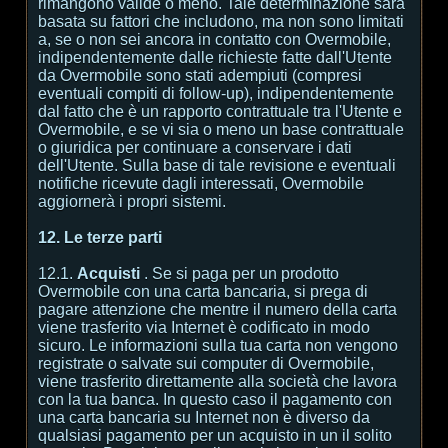
rimangono valide o meno. Tale determinazione sarà
basata su fattori che includono, ma non sono limitati
a, se o non sei ancora in contatto con Overmobile,
indipendentemente dalle richieste fatte dall'Utente
da Overmobile sono stati adempiuti (compresi
eventuali compiti di follow-up), indipendentemente
dal fatto che è un rapporto contrattuale tra l'Utente e
Overmobile, e se vi sia o meno un base contrattuale
o giuridica per continuare a conservare i dati
dell'Utente. Sulla base di tale revisione e eventuali
notifiche ricevute dagli interessati, Overmobile
aggiornerà i propri sistemi.
12. Le terze parti
12.1.
Acquisti
. Se si paga per un prodotto
Overmobile con una carta bancaria, si prega di
pagare attenzione che mentre il numero della carta
viene trasferito via Internet è codificato in modo
sicuro. Le informazioni sulla tua carta non vengono
registrate o salvate sui computer di Overmobile,
viene trasferito direttamente alla società che lavora
con la tua banca. In questo caso il pagamento con
una carta bancaria su Internet non è diverso da
qualsiasi pagamento per un acquisto in un il solito