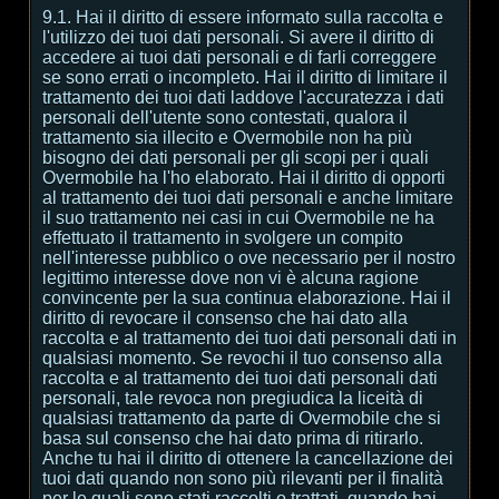
9.1. Hai il diritto di essere informato sulla raccolta e
l'utilizzo dei tuoi dati personali. Si avere il diritto di
accedere ai tuoi dati personali e di farli correggere
se sono errati o incompleto. Hai il diritto di limitare il
trattamento dei tuoi dati laddove l'accuratezza i dati
personali dell'utente sono contestati, qualora il
trattamento sia illecito e Overmobile non ha più
bisogno dei dati personali per gli scopi per i quali
Overmobile ha l'ho elaborato. Hai il diritto di opporti
al trattamento dei tuoi dati personali e anche limitare
il suo trattamento nei casi in cui Overmobile ne ha
effettuato il trattamento in svolgere un compito
nell'interesse pubblico o ove necessario per il nostro
legittimo interesse dove non vi è alcuna ragione
convincente per la sua continua elaborazione. Hai il
diritto di revocare il consenso che hai dato alla
raccolta e al trattamento dei tuoi dati personali dati in
qualsiasi momento. Se revochi il tuo consenso alla
raccolta e al trattamento dei tuoi dati personali dati
personali, tale revoca non pregiudica la liceità di
qualsiasi trattamento da parte di Overmobile che si
basa sul consenso che hai dato prima di ritirarlo.
Anche tu hai il diritto di ottenere la cancellazione dei
tuoi dati quando non sono più rilevanti per il finalità
per le quali sono stati raccolti o trattati, quando hai