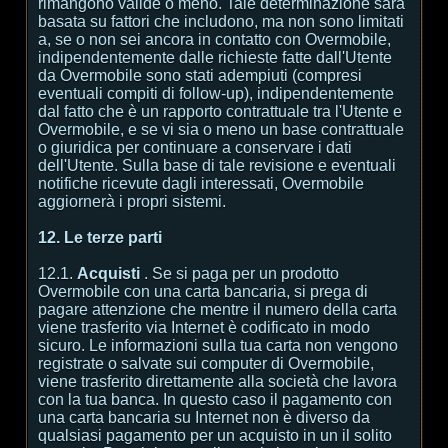
rimangono valide o meno. Tale determinazione sarà
basata su fattori che includono, ma non sono limitati
a, se o non sei ancora in contatto con Overmobile,
indipendentemente dalle richieste fatte dall'Utente
da Overmobile sono stati adempiuti (compresi
eventuali compiti di follow-up), indipendentemente
dal fatto che è un rapporto contrattuale tra l'Utente e
Overmobile, e se vi sia o meno un base contrattuale
o giuridica per continuare a conservare i dati
dell'Utente. Sulla base di tale revisione e eventuali
notifiche ricevute dagli interessati, Overmobile
aggiornerà i propri sistemi.
12. Le terze parti
12.1.
Acquisti
. Se si paga per un prodotto
Overmobile con una carta bancaria, si prega di
pagare attenzione che mentre il numero della carta
viene trasferito via Internet è codificato in modo
sicuro. Le informazioni sulla tua carta non vengono
registrate o salvate sui computer di Overmobile,
viene trasferito direttamente alla società che lavora
con la tua banca. In questo caso il pagamento con
una carta bancaria su Internet non è diverso da
qualsiasi pagamento per un acquisto in un il solito